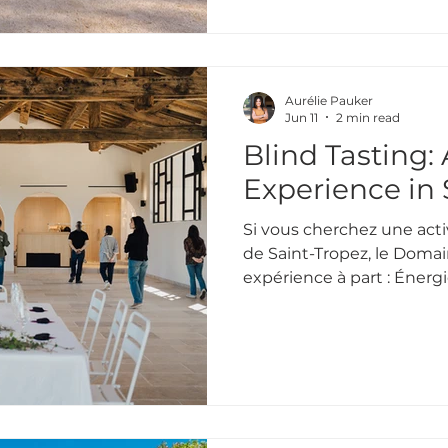
Tropez, en partenariat ave
Magic Riviera, a imaginé 
vivre l’entreprise : le Par
Aurélie Pauker
Jun 11
2 min read
Blind Tasting:
Experience in 
Si vous cherchez une activ
de Saint-Tropez, le Doma
expérience à part : Énergie & Vin. S'ins
une démarche d'oenotou
atelier est une immersion
de ressentir chaque cuvé