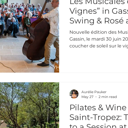
Les Musicales 
Vignes” in Gas
Swing & Rosé
Tropez
Nouvelle édition des Musi
Gassin, le mardi 30 juin 202
coucher de soleil sur le v
par le rythme entraînan
Aurélie Pauker
May 27
2 min read
Pilates & Wine 
Saint-Tropez: T
to a Session a