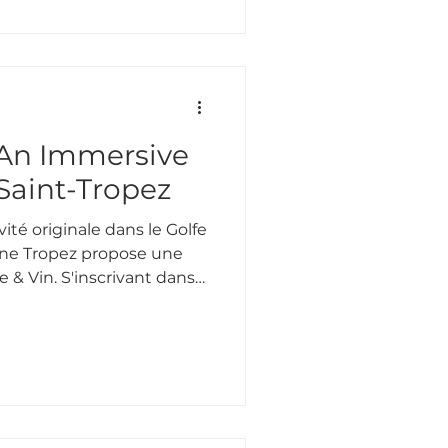
c l’agence artistique
une nouvelle façon de
cours Fantastique.
 An Immersive
Saint-Tropez
ité originale dans le Golfe
ine Tropez propose une
crivant dans
risme moderne, cet
 sensorielle qui permet
e différemment.