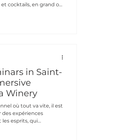
 et cocktails, en grand ou
nars in Saint-
mersive
 a Winery
el où tout va vite, il est
r des expériences
es esprits, qui
et qui éveillent les
te conviction que Domaine