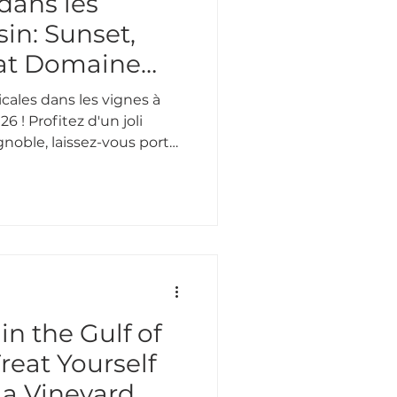
dans les
sin: Sunset,
 at Domaine
cales dans les vignes à
6 ! Profitez d'un joli
ignoble, laissez-vous porter
t du swing manouche.
in the Gulf of
reat Yourself
t a Vineyard