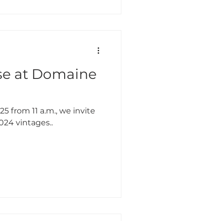
se at Domaine
5 from 11 a.m., we invite
024 vintages..