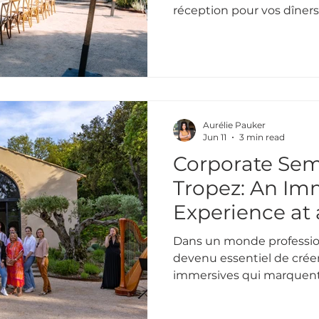
réception pour vos dîners
petit comité !
Aurélie Pauker
Jun 11
3 min read
Corporate Semi
Tropez: An Im
Experience at
Dans un monde professionn
devenu essentiel de crée
immersives qui marquent l
reconnectent les équipes 
émotions. C’est avec cet