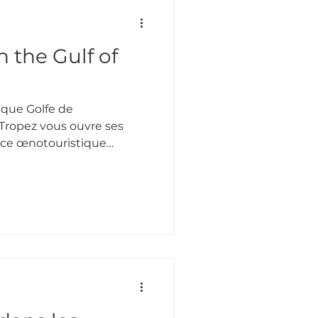
n the Gulf of
ique Golfe de
 Tropez vous ouvre ses
nce œnotouristique
n de cuvées, cette visite
s du vin de Provence et
 tout le travail réalisé
.