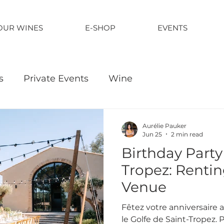
OUR WINES
E-SHOP
EVENTS
s
Private Events
Wine
Aurélie Pauker
Jun 25
2 min read
Birthday Party 
Tropez: Rentin
Venue
Fêtez votre anniversaire
le Golfe de Saint-Tropez. P