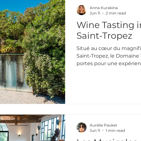
Anna Kurakina
Jun 11
2 min read
Wine Tasting i
Saint-Tropez
Situé au cœur du magnif
Saint‑Tropez, le Domaine
portes pour une expérie
authentique. Entre tradition familiale, découverte
du vignoble et dégustatio
vous plonge dans l’univer
vous permet de comprendre
de la vigne jusqu’au verre
Aurélie Pauker
Jun 11
1 min read