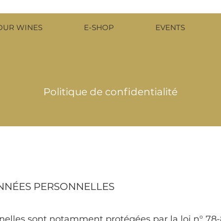
OUR WINES
E-SHOP
EVENTS
Politique de confidentialité
NNÉES PERSONNELLES
lles sont notamment protégées par la loi n° 78-87