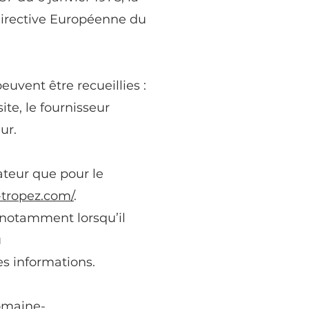
 Directive Européenne du
peuvent être recueillies :
ite, le fournisseur
ur.
sateur que pour le
tropez.com/
.
, notamment lorsqu’il
u
es informations.
omaine-