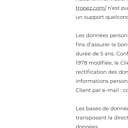
tropez.com/
n’est pu
un support quelconq
Les données personne
fins d’assurer la b
durée de 5 ans. Conf
1978 modifiée, le Cl
rectification des do
informations personne
Client par e-mail :
c
Les bases de données
transposant la direc
données.