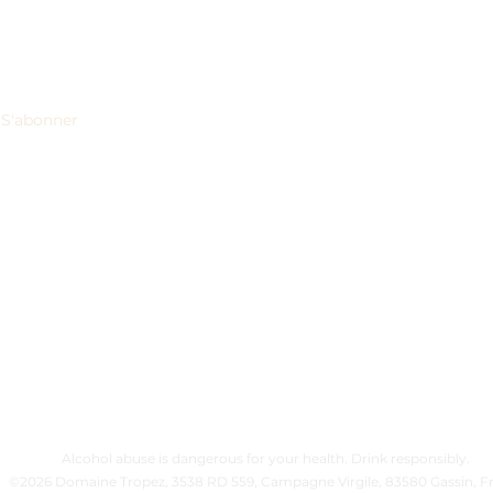
THE VINEYARD
EVENTS
S'abonner
Our wines
Weddings & R
Visit of the vineyard
Seminars & In
News
Private Dinne
rsonnelles afin de
r la façon dont
Alcohol abuse is dangerous for your health. Drink responsibly.
©2026 Domaine Tropez, 3538 RD 559, Campagne Virgile, 83580 Gassin, F