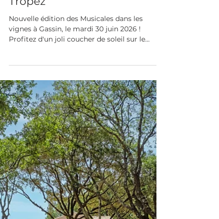
Aurélie Pauker
29 mai
1 min de lecture
Les Musicales dans les
Vignes à Gassin : Sunset,
Swing & Rosé au Domaine
Tropez
Nouvelle édition des Musicales dans les
vignes à Gassin, le mardi 30 juin 2026 !
Profitez d'un joli coucher de soleil sur le
vignoble, laissez-vous porter par le rythme
entraînant du swing manouche.