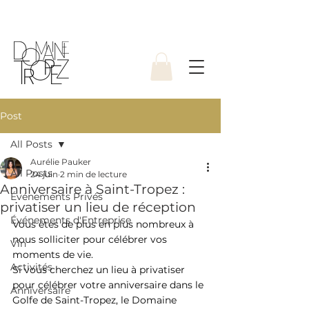
Post
All Posts
Aurélie Pauker
All Posts
24 juin
2 min de lecture
Anniversaire à Saint-Tropez :
Événements Privés
privatiser un lieu de réception
Événements d'Entreprise
Vous êtes de plus en plus nombreux à 
nous solliciter pour célébrer vos 
Vin
moments de vie. 
Activités
Si vous cherchez un lieu à privatiser 
pour célébrer votre anniversaire dans le 
Anniversaire
Golfe de Saint-Tropez, le Domaine 