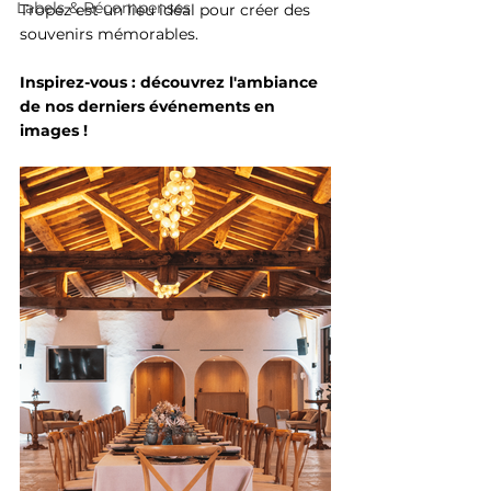
Labels & Récompenses
Tropez est un lieu idéal pour créer des 
souvenirs mémorables.
Inspirez-vous : découvrez l'ambiance 
de nos derniers événements en 
images !