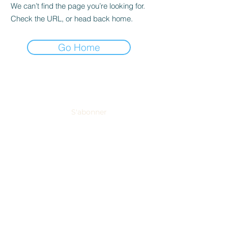
We can’t find the page you’re looking for.
Check the URL, or head back home.
Go Home
NEWSLETTER
S'abonner
Domaine Tropez recueille et traite vos données personnelles afin de
mieux répondre à vos demandes.
En savoir plus sur la façon dont
nous gérons vos données et vos droits.
THE VINEYARD
Our wines
Visit of the vineyard
News
EVENTS