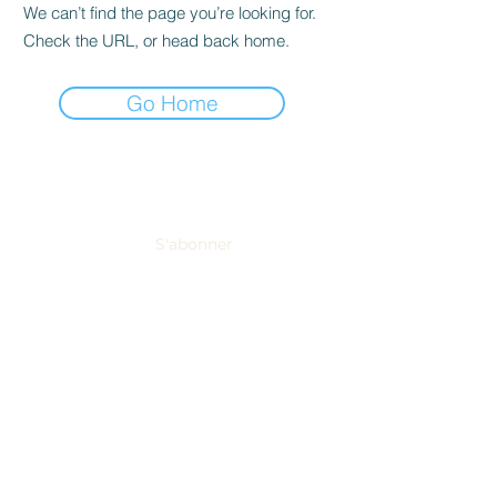
We can’t find the page you’re looking for.
Check the URL, or head back home.
Go Home
NEWSLETTER
S'abonner
Domaine Tropez recueille et traite vos données personnelles afin de
mieux répondre à vos demandes.
En savoir plus sur la façon dont
nous gérons vos données et vos droits.
THE VINEYARD
Our wines
Visit of the vineyard
News
EVENTS