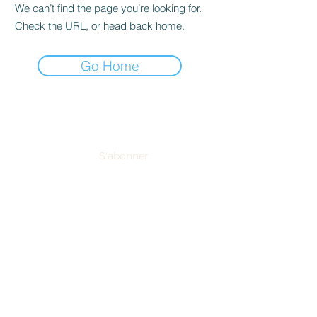
We can’t find the page you’re looking for.
Check the URL, or head back home.
Go Home
NEWSLETTER
S'abonner
Domaine Tropez recueille et traite vos données personnelles afin de
mieux répondre à vos demandes.
En savoir plus sur la façon dont
nous gérons vos données et vos droits.
THE VINEYARD
Our wines
Visit of the vineyard
News
EVENTS