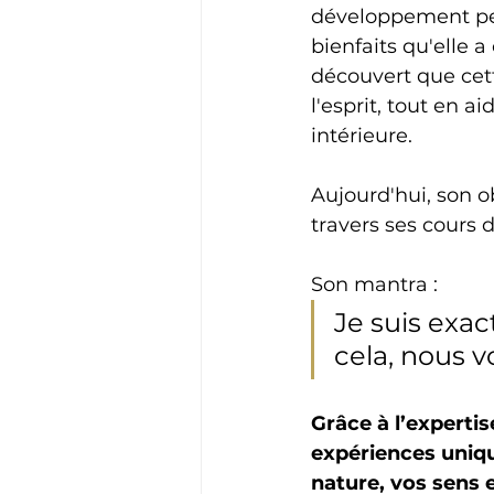
développement per
bienfaits qu'elle a
découvert que cett
l'esprit, tout en a
intérieure.
Aujourd'hui, son o
travers ses cours 
Son mantra : 
Je suis exac
cela, nous v
Grâce à l’experti
expériences uniq
nature, vos sens 