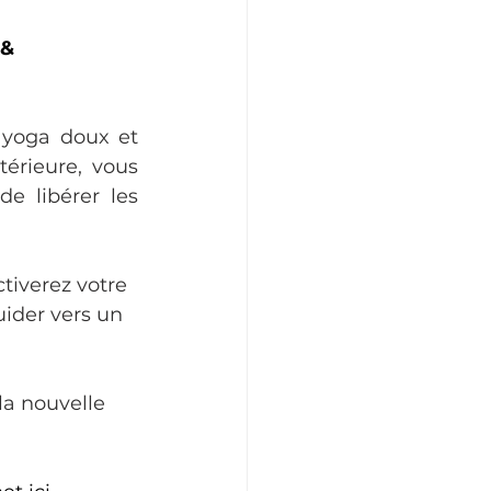
& 
 yoga doux et 
érieure, vous 
e libérer les 
tiverez votre 
ider vers un 
a nouvelle 