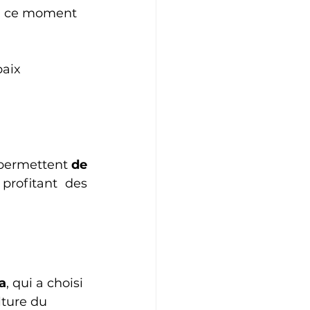
e à ce moment 
aix 
 permettent 
de 
profitant des 
a
, qui a choisi 
lture du 