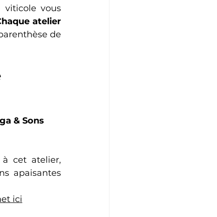
viticole vous 
haque atelier 
parenthèse de 
 
oga & Sons 
cet atelier, 
s apaisantes 
net
 ici