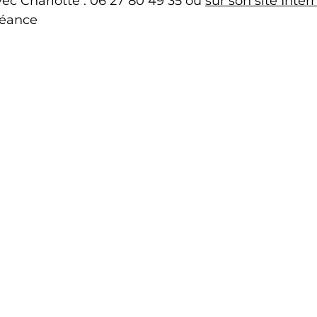
ec Charlotte : 06 27 80 49 35 ou 
sur son site Intern
 séance