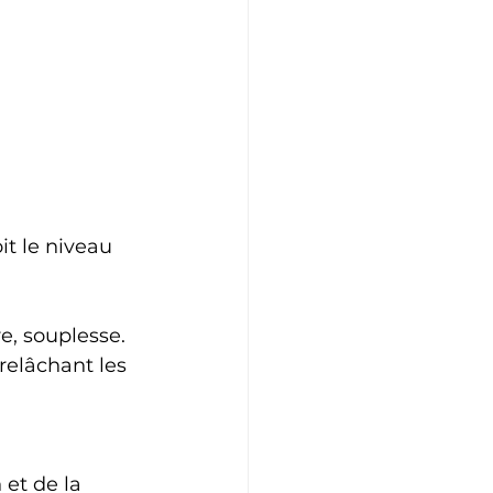
it le niveau 
e, souplesse. 
relâchant les 
et de la 