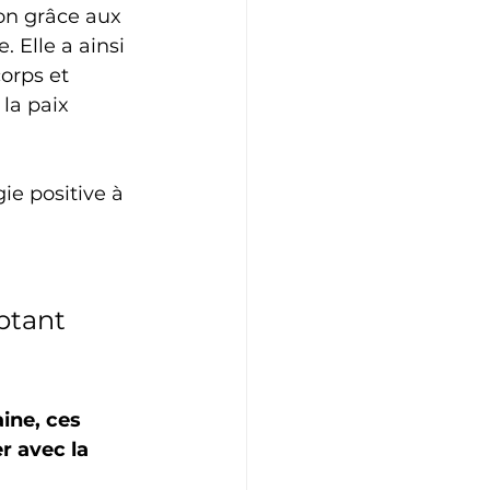
on grâce aux 
 Elle a ainsi 
orps et 
la paix 
ie positive à 
ptant 
ine, ces 
 avec la 