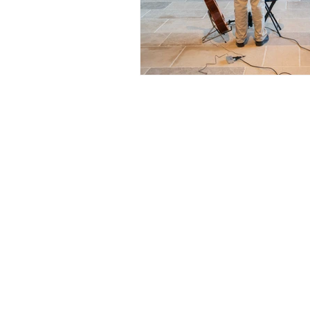
NEWSLETTER
Domaine Tropez recueille et traite vos données pe
mieux répondre à vos demandes.
En savoir plus su
nous gérons vos données et vos droits.