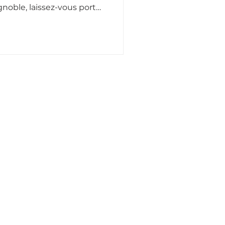
ignoble, laissez-vous porter
t du swing manouche.
S
CONTACTEZ-NOUS
eceptions
Contactez-nous
Incentives
Trouvez-nous
CGV
SUIVEZ-NOUS