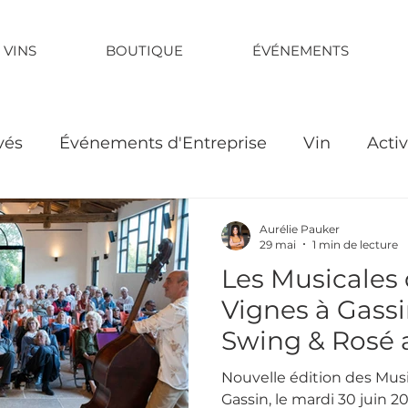
 VINS
BOUTIQUE
ÉVÉNEMENTS
vés
Événements d'Entreprise
Vin
Activ
Aurélie Pauker
29 mai
1 min de lecture
Les Musicales 
Vignes à Gassi
Swing & Rosé
Tropez
Nouvelle édition des Musi
Gassin, le mardi 30 juin 202