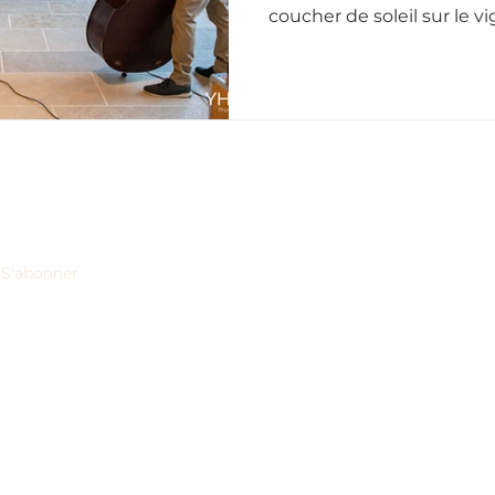
coucher de soleil sur le v
par le rythme entraînan
LE DOMAINE
ÉVÉNEMENT
S'abonner
Nos vins
Mariages & R
Visite de la cave
Séminaires & 
Actualités
Dîners Privés
rsonnelles afin de
r la façon dont