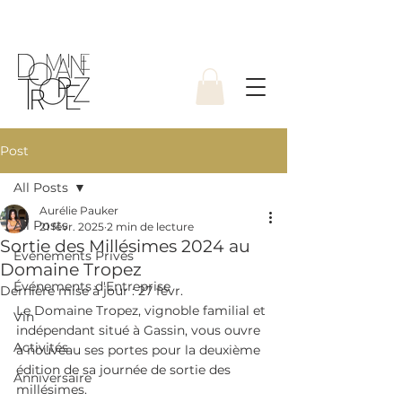
Post
All Posts
Aurélie Pauker
All Posts
21 févr. 2025
2 min de lecture
Sortie des Millésimes 2024 au
Événements Privés
Domaine Tropez
Événements d'Entreprise
Dernière mise à jour :
27 févr.
Le Domaine Tropez, vignoble familial et 
Vin
indépendant situé à Gassin, vous ouvre 
Activités
à nouveau ses portes pour la deuxième 
édition de sa journée de sortie des 
Anniversaire
millésimes.